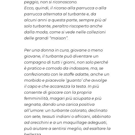
peggio, non si riconoscono.
Ecco, quindi, il ricorso alla parrucca o alla
parrucca alternata al turbante e, da
alcuni anni a questa parte, sempre più al
solo turbante, peraltro riscoperto anche
dalla moda, come si vede nelle collezioni
delle grandi “maison”.
Per una donna in cura, giovane o meno
giovane, il turbante può diventare un
compagno di tutti i giorni, non solo perché
è pratico e comodo da indossare, ma, se
confezionato con le stoffe adatte, anche un
morbido e piacevole ‘guanto’ che avvolge
il capo e che accarezza la testa. In più
consente di giocare con la propria
femminilità, magari più sciupata e più
segnata, dando una carica positiva
all’umore: un turbante colorato, declinato
con sete, tessuti indiani o africani, abbinato
ad orecchini e a un maquillage adeguati,
può aiutare a sentirsi meglio, ad esaltare la
bellezza.