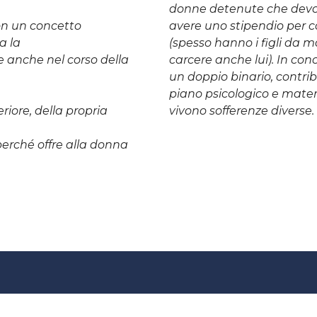
donne detenute che devo
on un concetto
avere uno stipendio per co
a la
(spesso hanno i figli da m
e anche nel corso della
carcere anche lui). In conc
un doppio binario, contri
piano psicologico e materi
riore, della propria
vivono sofferenze diverse.
erché offre alla donna