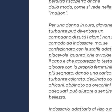
peraltro riscoperto anche
dalla moda, come si vede nelle 
“maison”.
Per una donna in cura, giovane
turbante può diventare un
compagno di tutti i giorni, non 
comodo da indossare, ma, se
confezionato con le stoffe ada
piacevole ‘guanto’ che avvolge
il capo e che accarezza la testa
giocare con la propria femminil
più segnata, dando una carica 
turbante colorato, declinato con
africani, abbinato ad orecchin
adeguati, può aiutare a sentirsi
bellezza.
Indossarlo, adattarlo al viso o 