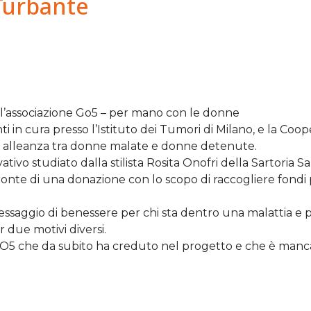
 Turbante
a l’associazione Go5 – per mano con le donne
ti in cura presso l’Istituto dei Tumori di Milano, e la Coop
a alleanza tra donne malate e donne detenute.
ivo studiato dalla stilista Rosita Onofri della Sartoria Sa
fronte di una donazione con lo scopo di raccogliere fondi 
messaggio di benessere per chi sta dentro una malattia e p
 due motivi diversi.
di GO5 che da subito ha creduto nel progetto e che è manc