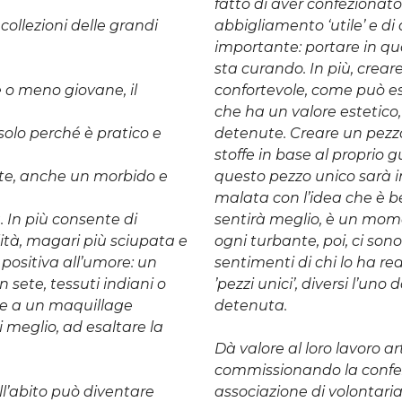
fatto di aver confezionat
collezioni delle grandi
abbigliamento ‘utile’ e d
importante: portare in qu
sta curando. In più, crear
 o meno giovane, il
confortevole, come può e
che ha un valore estetico,
solo perché è pratico e
detenute. Creare un pezz
stoffe in base al proprio g
tte, anche un morbido e
questo pezzo unico sarà
malata con l’idea che è be
. In più consente di
sentirà meglio, è un mome
ità, magari più sciupata e
ogni turbante, poi, ci sono 
positiva all’umore: un
sentimenti di chi lo ha re
 sete, tessuti indiani o
’pezzi unici’, diversi l’uno 
i e a un maquillage
detenuta.
 meglio, ad esaltare la
Dà valore al loro lavoro a
commissionando la confez
all’abito può diventare
associazione di volontariat