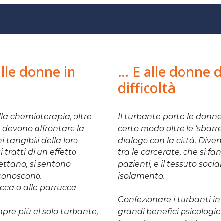
le donne in
… E alle donne 
difficoltà
la chemioterapia, oltre
Il turbante porta le donne i
, devono affrontare la
certo modo oltre le ‘sbarr
i tangibili della loro
dialogo con la città. Dive
tratti di un effetto
tra le carcerate, che si fa
ttano, si sentono
pazienti, e il tessuto soci
iconoscono.
isolamento.
rucca o alla parrucca
Confezionare i turbanti i
pre più al solo turbante,
grandi benefici psicologic