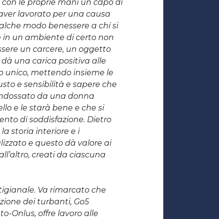
o con le proprie mani un capo di
i aver lavorato per una causa
alche modo benessere a chi si
e in un ambiente di certo non
ssere un carcere, un oggetto
 dà una carica positiva alle
o unico, mettendo insieme le
usto e sensibilità e sapere che
 indossato da una donna
llo e le starà bene e che si
nto di soddisfazione. Dietro
la storia interiore e i
alizzato e questo dà valore ai
dall’altro, creati da ciascuna
rtigianale. Va rimarcato che
ione dei turbanti, Go5
o-Onlus, offre lavoro alle