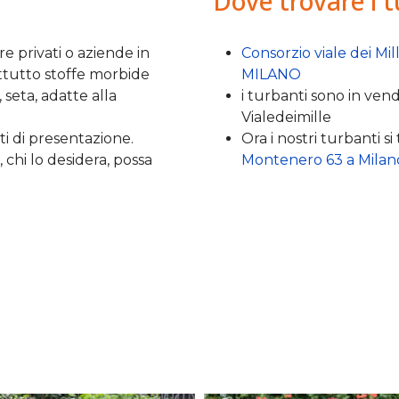
Dove trovare i 
e privati o aziende in
Consorzio viale dei Mil
attutto stoffe morbide
MILANO
seta, adatte alla
i turbanti sono in ven
Vialedeimille
 di presentazione.
Ora i nostri turbanti 
chi lo desidera, possa
Montenero 63 a Milan