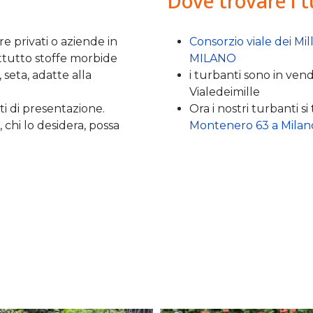
Dove trovare i 
e privati o aziende in
Consorzio viale dei Mil
attutto stoffe morbide
MILANO
seta, adatte alla
i turbanti sono in ven
Vialedeimille
 di presentazione.
Ora i nostri turbanti 
chi lo desidera, possa
Montenero 63 a Milan