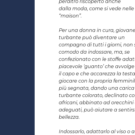
peraltro riscoperto anche
dalla moda, come si vede nelle 
“maison”.
Per una donna in cura, giovane
turbante può diventare un
compagno di tutti i giorni, non 
comodo da indossare, ma, se
confezionato con le stoffe ada
piacevole ‘guanto’ che avvolge
il capo e che accarezza la testa
giocare con la propria femminil
più segnata, dando una carica 
turbante colorato, declinato con
africani, abbinato ad orecchin
adeguati, può aiutare a sentirsi
bellezza.
Indossarlo, adattarlo al viso o 