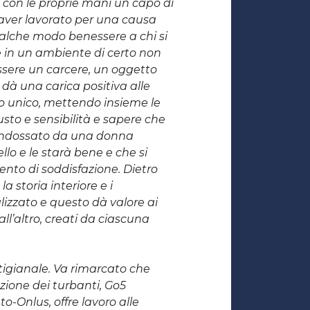
o con le proprie mani un capo di
i aver lavorato per una causa
alche modo benessere a chi si
e in un ambiente di certo non
ssere un carcere, un oggetto
 dà una carica positiva alle
o unico, mettendo insieme le
usto e sensibilità e sapere che
 indossato da una donna
llo e le starà bene e che si
nto di soddisfazione. Dietro
la storia interiore e i
alizzato e questo dà valore ai
dall’altro, creati da ciascuna
rtigianale. Va rimarcato che
ione dei turbanti, Go5
o-Onlus, offre lavoro alle