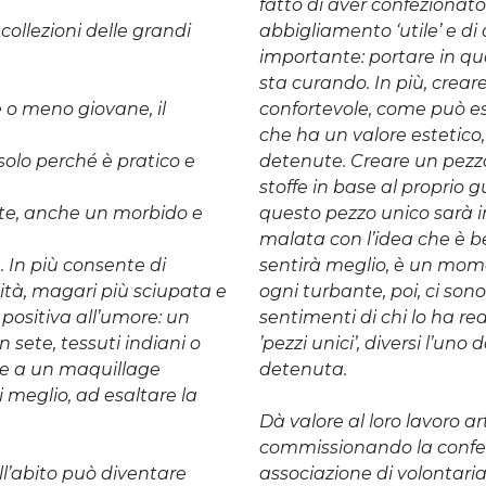
fatto di aver confezionat
collezioni delle grandi
abbigliamento ‘utile’ e d
importante: portare in qu
sta curando. In più, crear
 o meno giovane, il
confortevole, come può e
che ha un valore estetico,
solo perché è pratico e
detenute. Creare un pezz
stoffe in base al proprio g
tte, anche un morbido e
questo pezzo unico sarà
malata con l’idea che è be
. In più consente di
sentirà meglio, è un mome
ità, magari più sciupata e
ogni turbante, poi, ci sono 
positiva all’umore: un
sentimenti di chi lo ha re
 sete, tessuti indiani o
’pezzi unici’, diversi l’uno 
i e a un maquillage
detenuta.
 meglio, ad esaltare la
Dà valore al loro lavoro a
commissionando la confez
all’abito può diventare
associazione di volontariat