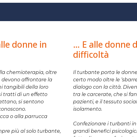
le donne in
… E alle donne 
difficoltà
la chemioterapia, oltre
Il turbante porta le donne i
, devono affrontare la
certo modo oltre le ‘sbarr
i tangibili della loro
dialogo con la città. Dive
tratti di un effetto
tra le carcerate, che si fa
ttano, si sentono
pazienti, e il tessuto soci
iconoscono.
isolamento.
rucca o alla parrucca
Confezionare i turbanti i
pre più al solo turbante,
grandi benefici psicologic