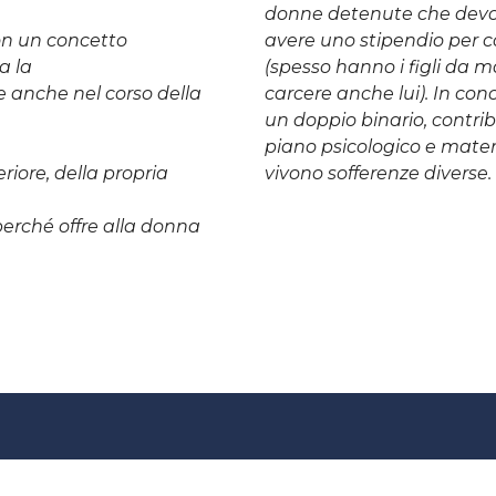
donne detenute che devo
on un concetto
avere uno stipendio per co
a la
(spesso hanno i figli da m
e anche nel corso della
carcere anche lui). In conc
un doppio binario, contri
piano psicologico e materi
riore, della propria
vivono sofferenze diverse.
erché offre alla donna