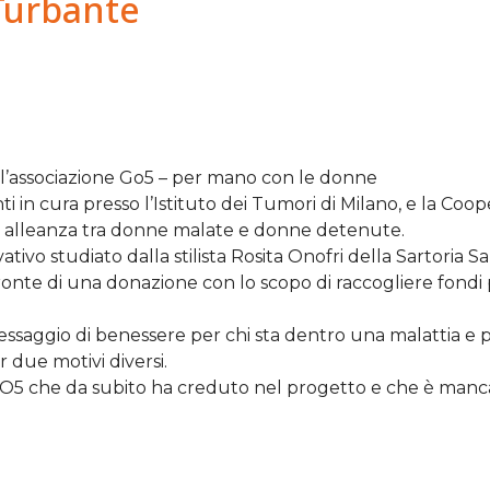
 Turbante
a l’associazione Go5 – per mano con le donne
ti in cura presso l’Istituto dei Tumori di Milano, e la Coop
a alleanza tra donne malate e donne detenute.
ivo studiato dalla stilista Rosita Onofri della Sartoria Sa
fronte di una donazione con lo scopo di raccogliere fondi 
messaggio di benessere per chi sta dentro una malattia e p
 due motivi diversi.
di GO5 che da subito ha creduto nel progetto e che è manc