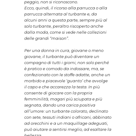
peggio, non si riconoscono.
Ecco, quindi, il ricorso alla parrucca o alla
parrucca alternata al turbante e, da
alcuni anni a questa parte, sempre più al
solo turbante, peraltro riscoperto anche
dalla moda, come si vede nelle collezioni
delle grandi “maison”.
Per una donna in cura, giovane o meno
giovane, il turbante può diventare un
compagno di tutti i giorni, non solo perché
è pratico e comodo da indossare, ma, se
confezionato con le stoffe adatte, anche un
morbido e piacevole ‘guanto’ che avvolge
il capo e che accarezza la testa. In più
consente di giocare con la propria
femminilità, magari più sciupata e più
segnata, dando una carica positiva
all’umore: un turbante colorato, declinato
con sete, tessuti indiani o africani, abbinato
ad orecchini e a un maquillage adeguati,
può aiutare a sentirsi meglio, ad esaltare la
bellezza.